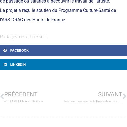
de passage ou salariés à découvrir le travail de l’artiste.
Le projet a reçu le soutien du Programme Culture-Santé de
l’ARS-DRAC des Hauts-de-France.
Partagez cet article sur :
FACEBOOK
LINKEDIN
PRÉCÉDENT
SUIVANT
« E TA VI T’EN A FE KOI ? »
Journée mondiale de la Prévention du suicide